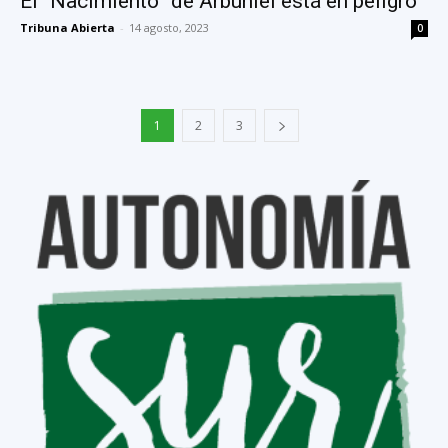
El “Nacimiento” de Arbuniel está en peligro
Tribuna Abierta
-
14 agosto, 2023
0
1
2
3