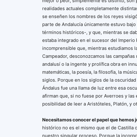
mejor o peor, simplemente es distinto, son 
realidades actuales completamente distinta
se enseñen los nombres de los reyes visigó
parte de Andalucía únicamente estuvo bajo 
términos históricos-, y que, mientras se da
estaba integrado en el sucesor del Imperio
incomprensible que, mientras estudiamos las
Campeador, desconozcamos las campañas mi
andalusí o la ingente y prolífica obra en i
matemáticas, la poesía, la filosofía, la músi
siglos. Porque en los siglos de la oscuridad
Ándalus fue una llama de luz entre esa oscu
afirman que, si no fuese por Averroes y las 
posibilidad de leer a Aristóteles, Platón, y o
Necesitamos conocer el papel que hemos ju
histórico no es el mismo que el de Castilla
nuestro singular proceso. Porque la incorpo