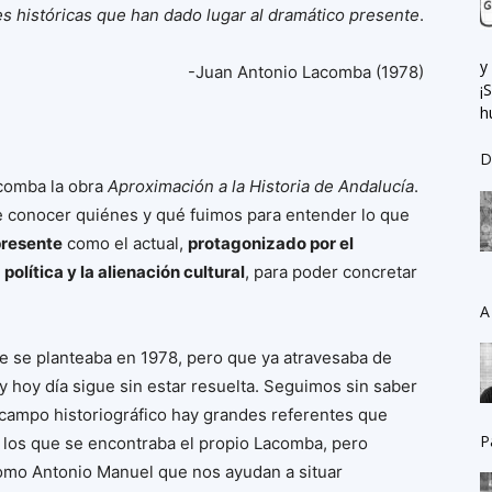
es históricas que han dado lugar al dramático presente
.
y
-Juan Antonio Lacomba (1978)
¡
h
D
acomba la obra
Aproximación a la Historia de Andalucía
.
e conocer quiénes y qué fuimos para entender lo que
presente
como el actual,
protagonizado por el
olítica y la alienación cultural
, para poder concretar
A
ue se planteaba en 1978, pero que ya atravesaba de
y hoy día sigue sin estar resuelta. Seguimos sin saber
 campo historiográfico hay grandes referentes que
P
e los que se encontraba el propio Lacomba, pero
como Antonio Manuel que nos ayudan a situar