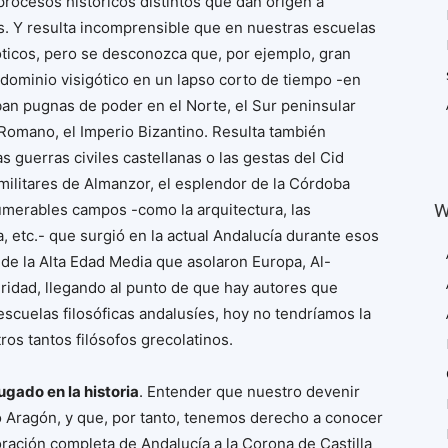
procesos históricos distintos que dan origen a
s. Y resulta incomprensible que en nuestras escuelas
ticos, pero se desconozca que, por ejemplo, gran
dominio visigótico en un lapso corto de tiempo -en
ban pugnas de poder en el Norte, el Sur peninsular
 Romano, el Imperio Bizantino. Resulta también
 guerras civiles castellanas o las gestas del Cid
litares de Almanzor, el esplendor de la Córdoba
W
nnumerables campos -como la arquitectura, las
ca, etc.- que surgió en la actual Andalucía durante esos
 de la Alta Edad Media que asolaron Europa, Al-
ridad, llegando al punto de que hay autores que
escuelas filosóficas andalusíes, hoy no tendríamos la
tros tantos filósofos grecolatinos.
gado en la historia
. Entender que nuestro devenir
 o Aragón, y que, por tanto, tenemos derecho a conocer
ración completa de Andalucía a la Corona de Castilla