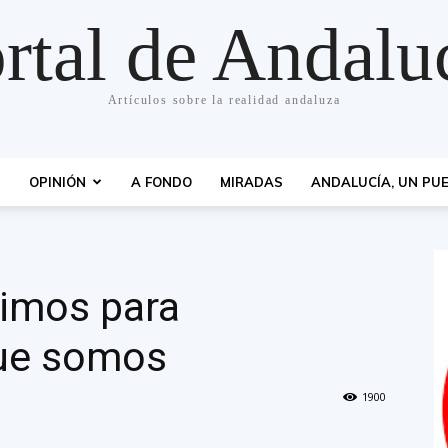
rtal de Andalu
Artículos sobre la realidad andaluza
S
OPINIÓN
A FONDO
MIRADAS
ANDALUCÍA, UN PUE
uimos para
que somos
1900