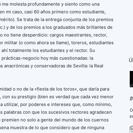
año me molesta profundamente y siento como una
 (en mi caso, casi 60 años primero como estudiante,
mérito). Se trata de la entrega conjunta de los premios
etc.) y de los premios a los graduados más brillantes de
to no tiene desperdicio: cargos maestrantes, rector,
r militar (o como ahora se llame), toreros, estudiantes
ahí totalmente los estudiantes y el rector. Su
s prácticas-negocio hoy más cuestionadas: la
Ú
ás anacrónicas y conservadoras de Sevilla: la Real
midad o no de la «fiesta de los toros», que daría para
d, con su prestigio (bien es verdad que cada vez menor
g
eja utilizar, por poderes e intereses que, como mínimo,
D
Las palabras con que los sucesivos rectores agradecen
i
ue premien no solo a gente del mundo de los cuernos
buena muestra de lo que considero que de ninguna