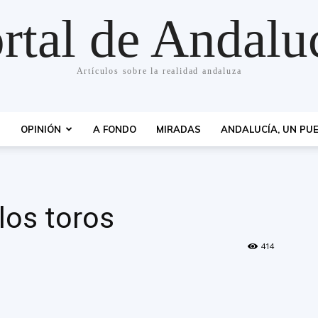
rtal de Andalu
Artículos sobre la realidad andaluza
S
OPINIÓN
A FONDO
MIRADAS
ANDALUCÍA, UN PUE
los toros
414