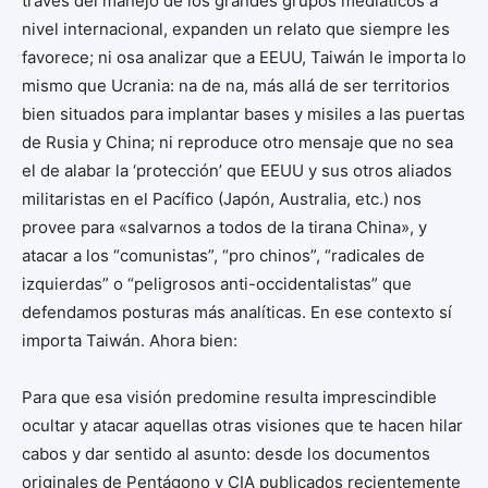
través del manejo de los grandes grupos mediáticos a
nivel internacional, expanden un relato que siempre les
favorece; ni osa analizar que a EEUU, Taiwán le importa lo
mismo que Ucrania: na de na, más allá de ser territorios
bien situados para implantar bases y misiles a las puertas
de Rusia y China; ni reproduce otro mensaje que no sea
el de alabar la ‘protección’ que EEUU y sus otros aliados
militaristas en el Pacífico (Japón, Australia, etc.) nos
provee para «salvarnos a todos de la tirana China», y
atacar a los “comunistas”, “pro chinos”, “radicales de
izquierdas” o “peligrosos anti-occidentalistas” que
defendamos posturas más analíticas. En ese contexto sí
importa Taiwán. Ahora bien:
Para que esa visión predomine resulta imprescindible
ocultar y atacar aquellas otras visiones que te hacen hilar
cabos y dar sentido al asunto: desde los documentos
originales de Pentágono y CIA publicados recientemente