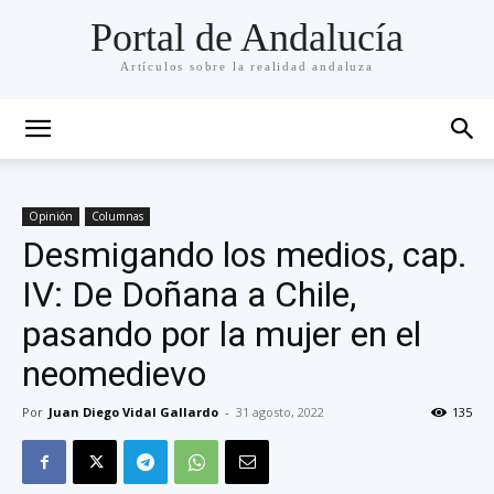
Portal de Andalucía
Artículos sobre la realidad andaluza
Opinión
Columnas
Desmigando los medios, cap.
IV: De Doñana a Chile,
pasando por la mujer en el
neomedievo
Por
Juan Diego Vidal Gallardo
-
31 agosto, 2022
135