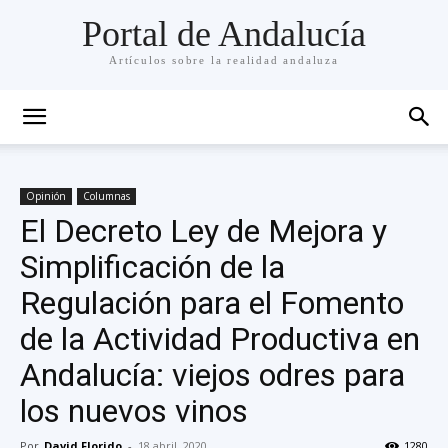
Portal de Andalucía
Artículos sobre la realidad andaluza
Opinión
Columnas
El Decreto Ley de Mejora y
Simplificación de la
Regulación para el Fomento
de la Actividad Productiva en
Andalucía: viejos odres para
los nuevos vinos
Por
David Florido
-
18 abril, 2020
1280