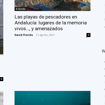
A fondo
Las playas de pescadores en
Andalucía: lugares de la memoria
vivos…, y amenazados
David Florido
-
21 agosto, 2021
0
W
0