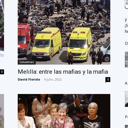
y
¡
h
D
Columnas
Melilla: entre las mafias y la mafia
0
David Florido
-
4 julio, 2022
0
A
P