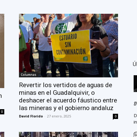
Ú
Columnas
Revertir los vertidos de aguas de
minas en el Guadalquivir, o
n
deshacer el acuerdo fáustico entre
g
?
las mineras y el gobierno andaluz
0
D
David Florido
-
27 enero, 2025
0
i