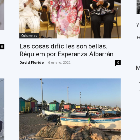
y
Columnas
E
Las cosas difíciles son bellas.
0
Réquiem por Esperanza Albarrán
David Florido
-
6 enero, 2022
0
M