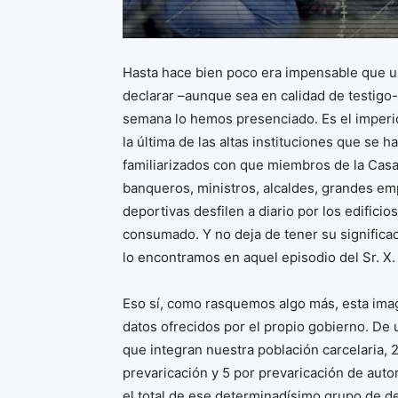
Hasta hace bien poco era impensable que u
declarar –aunque sea en calidad de testigo
semana lo hemos presenciado. Es el imperio 
la última de las altas instituciones que se 
familiarizados con que miembros de la Casa R
banqueros, ministros, alcaldes, grandes em
deportivas desfilen a diario por los edificios
consumado. Y no deja de tener su significa
lo encontramos en aquel episodio del Sr. X.
Eso sí, como rasquemos algo más, esta im
datos ofrecidos por el propio gobierno. De
que integran nuestra población carcelaria, 
prevaricación y 5 por prevaricación de aut
el total de ese determinadísimo grupo de del