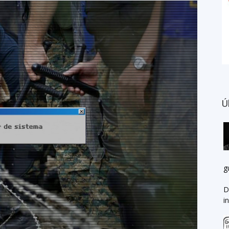
Ú
g
D
i