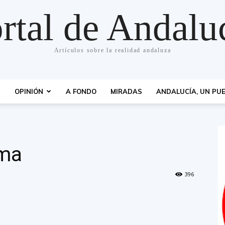
rtal de Andalu
Artículos sobre la realidad andaluza
S
OPINIÓN
A FONDO
MIRADAS
ANDALUCÍA, UN PUE
ema
396