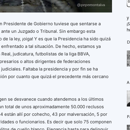
y
n Presidente de Gobierno tuviese que sentarse a
¡
h
- ante un Juzgado o Tribunal. Sin embargo esta
de la ley, ¡oiga! Y es que la Presidencia ha sido quizá
D
ha enfrentado a tal situación. De hecho, estamos ya
eal, judicatura, futbolistas de la liga BBVA,
presarios o altos dirigentes de federaciones
 judiciales. Faltaba la presidencia y por fin se ha
ción por cuanto que quizá el precedente más cercano
A
agen se desvanece cuando atendemos a los últimos
 un total de unos aproximadamente 50.000 reclusos
24 están allí por cohecho, 43 por malversación, 5 por
P
oridades o funcionarios. Es decir que solo 75 componen
itos de cuello blanco. Elegancia hasta para delinquir.