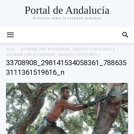
Portal de Andalucía
Artículos sobre la realidad andaluza
Inicio
33708908_298141534058361_7886353111361519616_n
33708908_298141534058361_7886353111361519616_n
33708908_298141534058361_788635
3111361519616_n