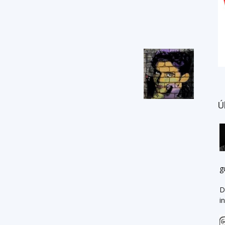
Ú
g
D
i