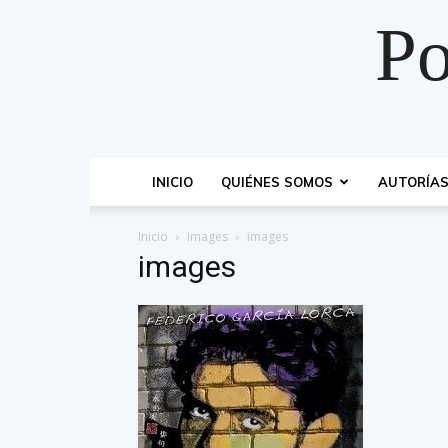
Po
INICIO
QUIÉNES SOMOS
AUTORÍA
Inicio
images
images
images