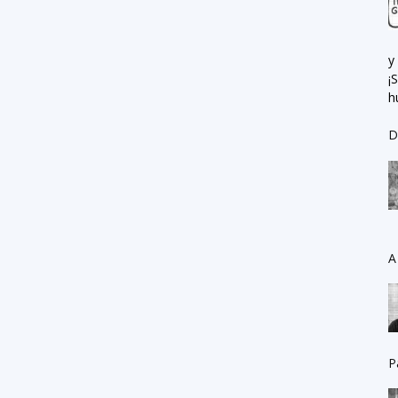
y
¡
h
D
A
P