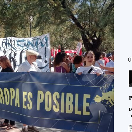
Ú
g
D
i