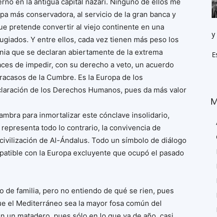
rno en la antigua capital nazarí. Ninguno de ellos me
pa más conservadora, al servicio de la gran banca y
que pretende convertir al viejo continente en una
y
ugiados. Y entre ellos, cada vez tienen más peso los
nia que se declaran abiertamente de la extrema
E
aces de impedir, con su derecho a veto, un acuerdo
fracasos de la Cumbre. Es la Europa de los
claración de los Derechos Humanos, pues da más valor
M
ambra para inmortalizar este cónclave insolidario,
presenta todo lo contrario, la convivencia de
 civilización de Al-Ándalus. Todo un símbolo de diálogo
ompatible con la Europa excluyente que ocupó el pasado
o de familia, pero no entiendo de qué se rien, pues
ue el Mediterráneo sea la mayor fosa común del
 un matadero, pues sólo en lo que va de año, casi