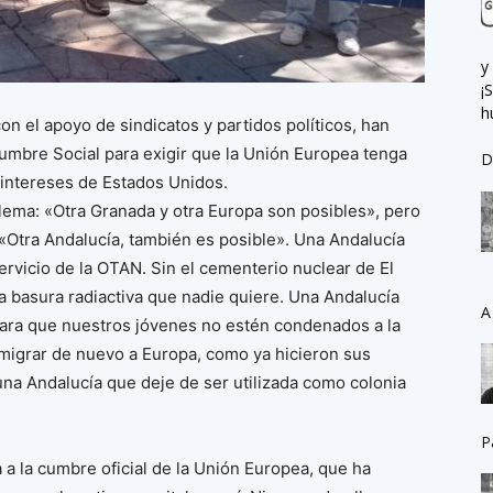
y
¡
h
on el apoyo de sindicatos y partidos políticos, han
Cumbre Social para exigir que la Unión Europea tenga
D
s intereses de Estados Unidos.
lema: «Otra Granada y otra Europa son posibles», pero
«Otra Andalucía, también es posible». Una Andalucía
servicio de la OTAN. Sin el cementerio nuclear de El
a basura radiactiva que nadie quiere. Una Andalucía
A
para que nuestros jóvenes no estén condenados a la
emigrar de nuevo a Europa, como ya hicieron sus
 una Andalucía que deje de ser utilizada como colonia
.
P
 a la cumbre oficial de la Unión Europea, que ha