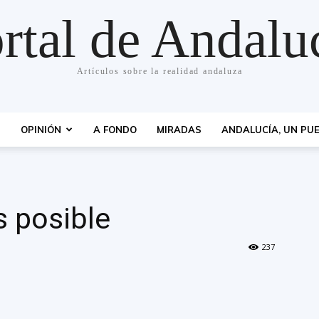
rtal de Andalu
Artículos sobre la realidad andaluza
S
OPINIÓN
A FONDO
MIRADAS
ANDALUCÍA, UN PUE
s posible
237