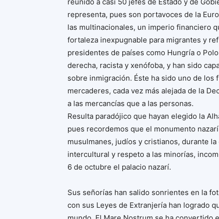
reunido a casi 50 jefes de Estado y de Gobie
representa, pues son portavoces de la Euro
las multinacionales, un imperio financiero 
fortaleza inexpugnable para migrantes y ref
presidentes de países como Hungría o Polo
derecha, racista y xenófoba, y han sido cap
sobre inmigración. Éste ha sido uno de los 
mercaderes, cada vez más alejada de la De
a las mercancías que a las personas.
Resulta paradójico que hayan elegido la Alh
pues recordemos que el monumento nazarí re
musulmanes, judíos y cristianos, durante la
intercultural y respeto a las minorías, inc
6 de octubre el palacio nazarí.
Sus señorías han salido sonrientes en la fot
con sus Leyes de Extranjería han logrado q
mundo. El Mare Nostrum se ha convertido en