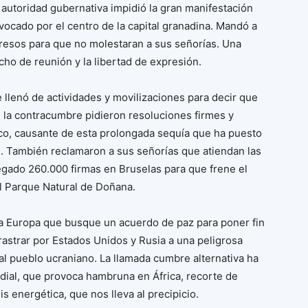
a autoridad gubernativa impidió la gran manifestación
ocado por el centro de la capital granadina. Mandó a
gresos para que no molestaran a sus señorías. Una
cho de reunión y la libertad de expresión.
e llenó de actividades y movilizaciones para decir que
n la contracumbre pidieron resoluciones firmes y
ico, causante de esta prolongada sequía que ha puesto
s. También reclamaron a sus señorías que atiendan las
gado 260.000 firmas en Bruselas para que frene el
l Parque Natural de Doñana.
na Europa que busque un acuerdo de paz para poner fin
rastrar por Estados Unidos y Rusia a una peligrosa
l pueblo ucraniano. La llamada cumbre alternativa ha
dial, que provoca hambruna en África, recorte de
s energética, que nos lleva al precipicio.