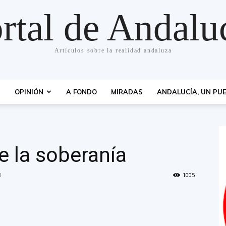
rtal de Andalu
Artículos sobre la realidad andaluza
S
OPINIÓN
A FONDO
MIRADAS
ANDALUCÍA, UN PUE
e la soberanía
8
1005