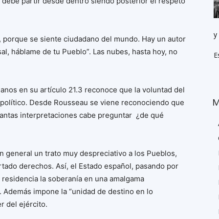
debe partir desde dentro siendo posterior el respeto
y
, porque se siente ciudadano del mundo. Hay un autor
sal, háblame de tu Pueblo”. Las nubes, hasta hoy, no
E
nos en su artículo 21.3 reconoce que la voluntad del
M
r político. Desde Rousseau se viene reconociendo que
 tantas interpretaciones cabe preguntar ¿de qué
n general un trato muy despreciativo a los Pueblos,
rtado derechos. Así, el Estado español, pasando por
 residencia la soberanía en una amalgama
”. Además impone la “unidad de destino en lo
r del ejército.