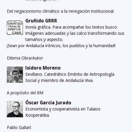
Del negacionismo climático a la renegación institucional
Gruñido GRRR
Ironía gráfica. Para acompañar los textos busco
imágenes adecuadas y las calco transformando sus
tamaños y aspecto.
¡Sean por Andalucía irónicos, los pueblos y la humanidad!
Dilema Obra/Autor
Isidoro Moreno
Sevillano. Catedrático Emérito de Antropología
Social y miembro de Andalucía Viva.
A propósito del 8M
Óscar García Jurado
Economista y cooperativista en Talaios
Kooperatiba.
Pablo Gallart