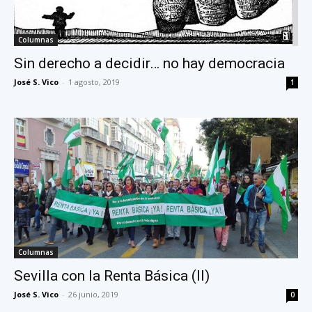
Columnas
Sin derecho a decidir… no hay democracia
José S. Vico
-
1 agosto, 2019
1
Columnas
Sevilla con la Renta Básica (II)
José S. Vico
-
26 junio, 2019
0