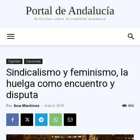
Portal de Andalucía
Artículos sobre la realidad andaluza
Opinión
Columnas
Sindicalismo y feminismo, la
huelga como encuentro y
disputa
Por
Ana Martínez
-
4 abril, 2019
696