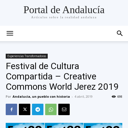
Portal de Andalucía
Artículos sobre la realidad andaluza
Experiencias Transformadoras
Festival de Cultura
Compartida – Creative
Commons World Jerez 2019
Por
Andalucía, un pueblo con historia
-
4 abril, 2019
698