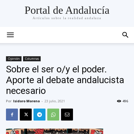
Portal de Andalucía
Artículos sobre la realidad andaluza
Opinión
Columnas
Sobre el ser o/y el poder.
Aporte al debate andalucista
necesario
Por
Isidoro Moreno
-
23 julio, 2021
496