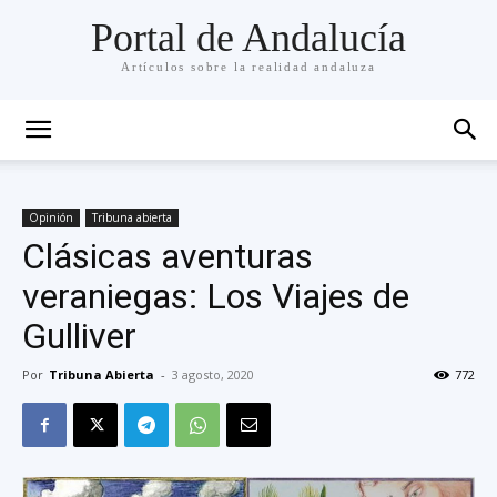
Portal de Andalucía
Artículos sobre la realidad andaluza
Opinión
Tribuna abierta
Clásicas aventuras
veraniegas: Los Viajes de
Gulliver
Por
Tribuna Abierta
-
3 agosto, 2020
772