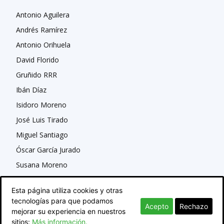
Antonio Aguilera
Andrés Ramírez
Antonio Orihuela
David Florido
Gruñido RRR
Ibán Díaz
Isidoro Moreno
José Luis Tirado
Miguel Santiago
Óscar García Jurado
Susana Moreno
Esta página utiliza cookies y otras
tecnologías para que podamos
Acepto
Rechazo
mejorar su experiencia en nuestros
sitios:
Más información.
© Newspaper WordPress Theme by TagDiv