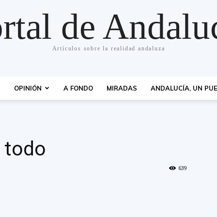
rtal de Andalu
Artículos sobre la realidad andaluza
S
OPINIÓN
A FONDO
MIRADAS
ANDALUCÍA, UN PUE
e todo
639