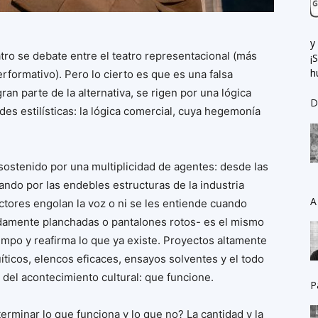
y
tro se debate entre el teatro representacional (más
¡
h
erformativo). Pero lo cierto es que es una falsa
gran parte de la alternativa, se rigen por una lógica
D
ades estilísticas: la lógica comercial, cuya hegemonía
sostenido por una multiplicidad de agentes: desde las
ando por las endebles estructuras de la industria
A
 actores engolan la voz o ni se les entiende cuando
cadamente planchadas o pantalones rotos- es el mismo
empo y reafirma lo que ya existe. Proyectos altamente
ticos, elencos eficaces, ensayos solventes y el todo
o del acontecimiento cultural: que funcione.
P
terminar lo que funciona y lo que no? La cantidad y la