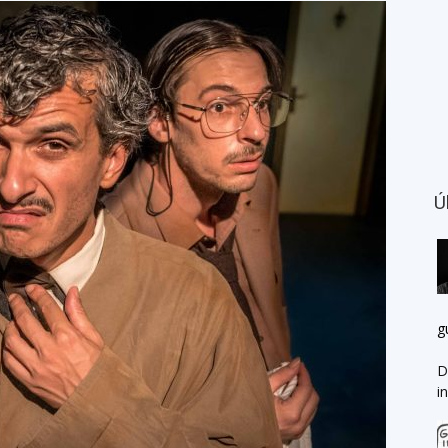
Ú
g
D
i