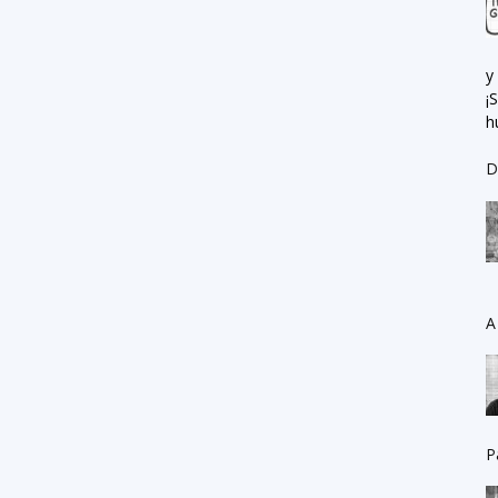
y
¡
h
D
A
P