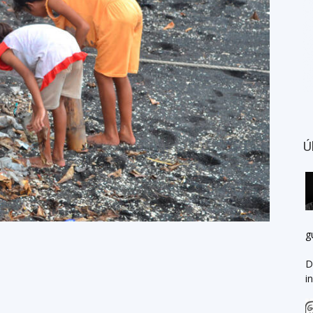
Ú
g
D
i