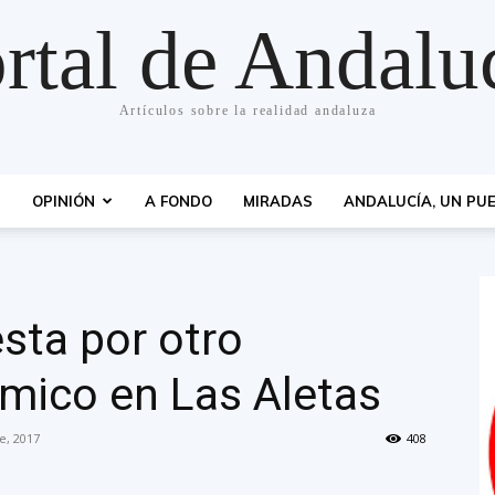
rtal de Andalu
Artículos sobre la realidad andaluza
S
OPINIÓN
A FONDO
MIRADAS
ANDALUCÍA, UN PUE
sta por otro
mico en Las Aletas
e, 2017
408