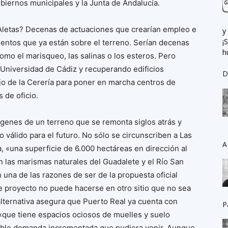
biernos municipales y la Junta de Andalucía.
s Aletas? Decenas de actuaciones que crearían empleo e
y
¡
mentos que ya están sobre el terreno. Serían decenas
h
omo el marisqueo, las salinas o los esteros. Pero
a Universidad de Cádiz y recuperando edificios
D
o de la Cerería para poner en marcha centros de
 de oficio.
genes de un terreno que se remonta siglos atrás y
 válido para el futuro. No sólo se circunscriben a Las
A
na, «una superficie de 6.000 hectáreas en dirección al
n las marismas naturales del Guadalete y el Río San
 una de las razones de ser de la propuesta oficial
 proyecto no puede hacerse en otro sitio que no sea
alternativa asegura que Puerto Real ya cuenta con
P
«que tiene espacios ociosos de muelles y suelo
visible demanda incrementada que pudiera venir. Aunque