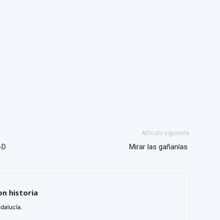
Artículo siguiente
-D
Mirar las gañanías
on historia
ndalucía.