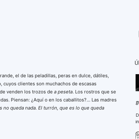
Ú
nde, el de las peladillas, peras en dulce, dátiles,
eño, cuyos clientes son muchachos de escasas
nde venden los trozos de
a peseta
. Los rostros que se
das. Piensan: ¿Aquí o en los caballitos?… Las madres
g
tos no queda nada.
El turrón, que es lo que queda
D
i