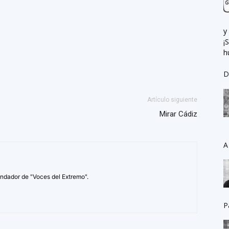
y
¡
h
D
Artículo siguiente
Mirar Cádiz
A
undador de "Voces del Extremo".
P