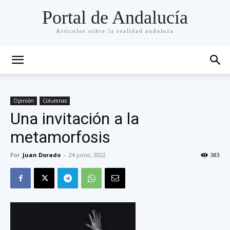
Portal de Andalucía
Artículos sobre la realidad andaluza
Opinión
Columnas
Una invitación a la
metamorfosis
Por
Juan Dorado
-
24 junio, 2022
383