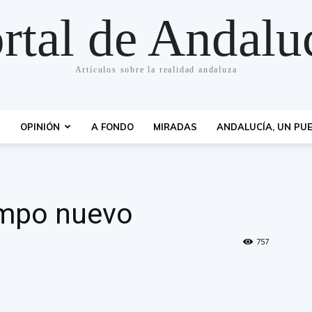
rtal de Andalu
Artículos sobre la realidad andaluza
S
OPINIÓN
A FONDO
MIRADAS
ANDALUCÍA, UN PUE
empo nuevo
757