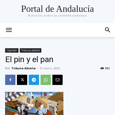
Portal de Andalucía
Artículos sobre la realidad andaluza
Opinión
Tribuna abierta
El pin y el pan
Por
Tribuna Abierta
-
31 enero, 2020
883