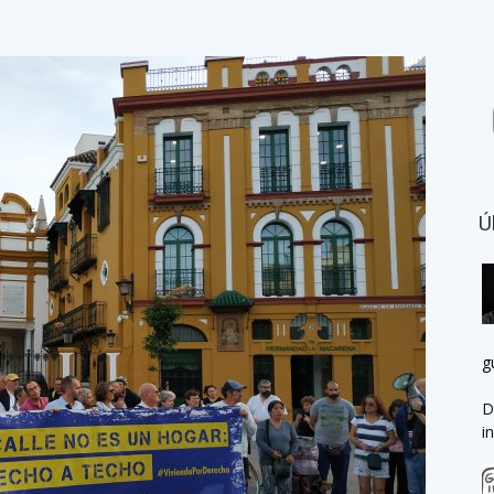
Ú
g
D
i