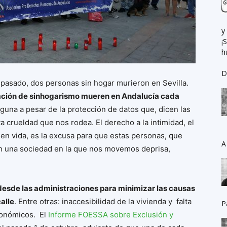
y
¡
h
D
e pasado, dos personas sin hogar murieron en Sevilla.
uación de sinhogarismo mueren en Andalucía cada
una a pesar de la protección de datos que, dicen las
a crueldad que nos rodea. El derecho a la intimidad, el
en vida, es la excusa para que estas personas, que
A
en una sociedad en la que nos movemos deprisa,
desde las administraciones para minimizar las causas
alle
. Entre otras: inaccesibilidad de la vivienda y falta
P
conómicos. El
Informe FOESSA sobre Exclusión y