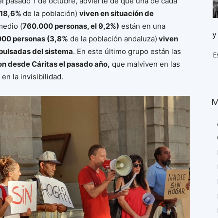
l pasado 1 de octubre, advierte de que una de cada
l 18,6%
de la población)
viven en situación de
medio (
760.000 personas, el 9,2%)
están en una
y
000 personas (3,8%
de la población andaluza)
viven
xpulsadas del sistema
. En este último grupo están las
E
on desde Cáritas el pasado año,
que malviven en las
en la invisibilidad.
M