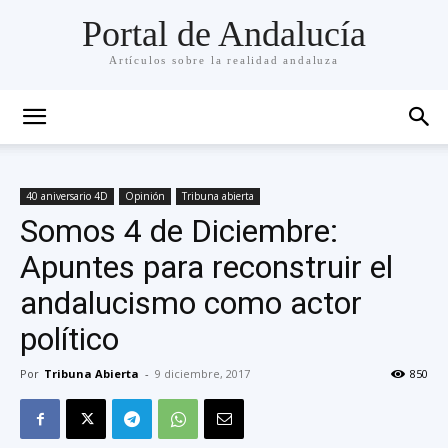
Portal de Andalucía
Artículos sobre la realidad andaluza
40 aniversario 4D
Opinión
Tribuna abierta
Somos 4 de Diciembre:
Apuntes para reconstruir el
andalucismo como actor
político
Por
Tribuna Abierta
-
9 diciembre, 2017
850