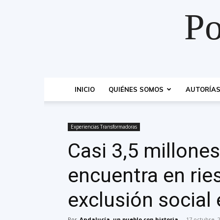
Po
INICIO
QUIÉNES SOMOS
AUTORÍA
Experiencias Transformadoras
Casi 3,5 millone
encuentra en rie
exclusión social
Por
Andalucía, un pueblo con historia
-
17 octubre, 