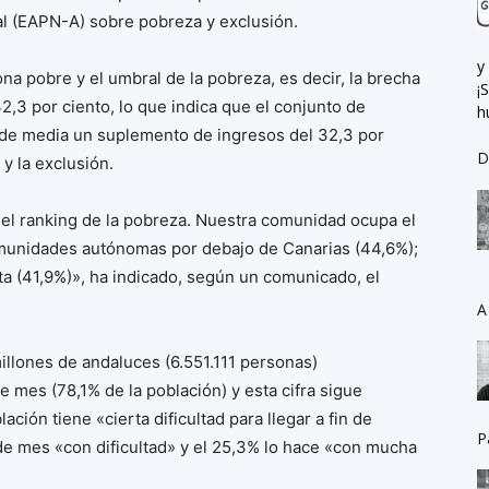
al (EAPN-A) sobre pobreza y exclusión.
y
na pobre y el umbral de la pobreza, es decir, la brecha
¡
2,3 por ciento, lo que indica que el conjunto de
h
de media un suplemento de ingresos del 32,3 por
D
 y la exclusión.
el ranking de la pobreza. Nuestra comunidad ocupa el
munidades autónomas por debajo de Canarias (44,6%);
ta (41,9%)», ha indicado, según un comunicado, el
A
llones de andaluces (6.551.111 personas)
de mes (78,1% de la población) y esta cifra sigue
ción tiene «cierta dificultad para llegar a fin de
P
 de mes «con dificultad» y el 25,3% lo hace «con mucha