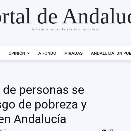
rtal de Andalu
Artículos sobre la realidad andaluza
S
OPINIÓN
A FONDO
MIRADAS
ANDALUCÍA, UN PUE
s de personas se
sgo de pobreza y
 en Andalucía
2017
447