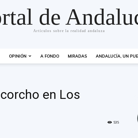
rtal de Andalu
Artículos sobre la realidad andaluza
S
OPINIÓN
A FONDO
MIRADAS
ANDALUCÍA, UN PUE
 corcho en Los
535