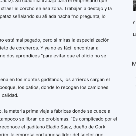
Cádiz). Su cuadrilla trabaja para el empresario que
extraer el corcho en esa zona. Trabajan a destajo y la
capataz señalando su afilada hacha “no pregunta, lo
y
E
o está mal pagado, pero si miras la especialización
ieto de corcheros. Y ya no es fácil encontrar a
ne dos aprendices “para evitar que el oficio no se
M
aena en los montes gaditanos, los arrieros cargan el
 bosque, los patios, donde lo recogen los camiones.
 calidad.
, la materia prima viaja a fábricas donde se cuece a
 tampoco se libran de problemas. “Es complicado por el
 reconoce el gaditano Eladio Sáez, dueño de Cork
orim, la empresa portuguesa líder del sector que