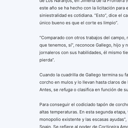
de Los Naranjos, en Jimena de la Frontera (
este año se ha hecho con la licitación para 
siniestralidad es cotidiana. “Esto”, dice el 
único bueno es que el corte es limpio”.
“Comparado con otros trabajos del campo, n
que tenemos, sí”, reconoce Gallego, hijo y n
jornaleros con sus habilidades, él mismo tie
pierda”.
Cuando la cuadrilla de Gallego termina su f
corcho en mulos y lo llevan hasta claros de
Antes, se
refuga
o clasifica en función de su
Para conseguir el codiciado tapón de corcho
altas temperaturas. En esta segunda etapa,
monopolio existente y las escasas ayudas”,
Spain. Se refiere al poder de Corticeira Am