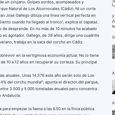
n de un cirujano. Golpes sordos, acompasados y
rque Natural de Los Alcornocales (Cádiz). Ni un corte
an José Gallego dibuja una línea vertical perfecta en
y
¡
Siento cuando ha llegado al tronco”, explica el capataz.
h
o de desprende. En no más de 10 minutos ha acabado
mo es agotador. Gallego, de 36 años, dirige una cuadrilla
D
rano, trabaja en la saca del corcho en Cádiz.
brevivir en la vertiginosa economía actual. No lo tiene
a de 10 a 12 años en recuperar su corteza. Su principal
A
as anuales. Unas 14.376 este año serán solo de Los
14% del corcho mundial”, apunta el director del parque,
entre 3.500 y 5.000 toneladas anuales pero concentra
e Andalucía.
P
 para empezar la faena a las 6.50 en la finca pública