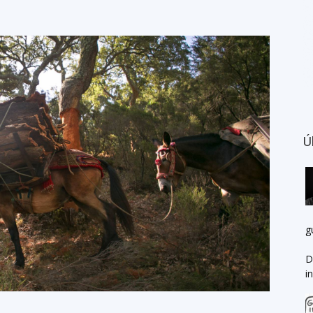
Ú
g
D
i