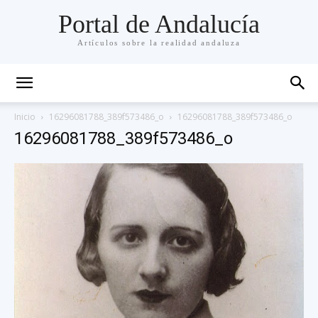
Portal de Andalucía
Artículos sobre la realidad andaluza
Inicio
16296081788_389f573486_o
16296081788_389f573486_o
16296081788_389f573486_o