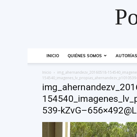
Po
INICIO
QUIÉNES SOMOS
AUTORÍA
Inicio
img_ahernandezv_20160518-154540_imagene
154540_imagenes_lv_propias_ahernandezv_p101053
img_ahernandezv_201
154540_imagenes_lv_
539-kZvG–656×492@L