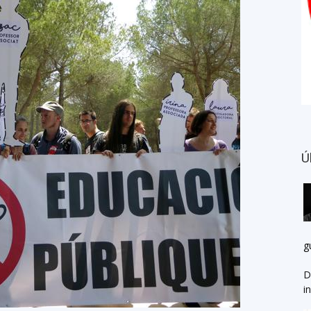
Ú
g
D
i