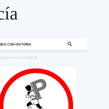
cía
BLO CON HISTORIA
mg_ahernandezv_20160518-