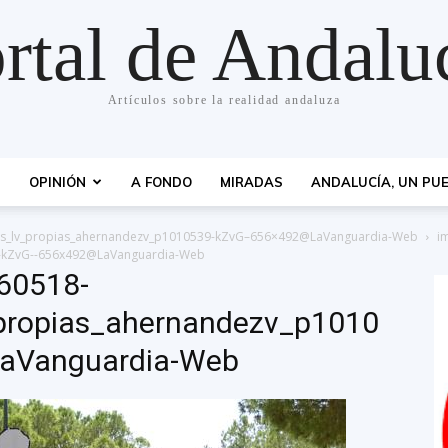
rtal de Andalu
Artículos sobre la realidad andaluza
S
OPINIÓN
A FONDO
MIRADAS
ANDALUCÍA, UN PUE
s_lv_propias_ahernandezv_p1010539-kZvG–656×492@LaVanguardia-Web
i
9-kZvG--656x492@LaVanguardia-Web
60518-
propias_ahernandezv_p1010
aVanguardia-Web