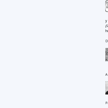
y
¡
h
D
A
P