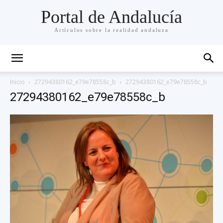
Portal de Andalucía
Artículos sobre la realidad andaluza
Inicio
27294380162_e79e78558c_b
27294380162_e79e78558c_b
27294380162_e79e78558c_b