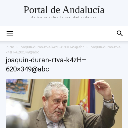
Portal de Andalucía
Artículos sobre la realidad andaluza
Inicio
joaquin-duran-rtva-k4zH–620×349@abc
joaquin-duran-rtva-
k4zH--620x349@abc
joaquin-duran-rtva-k4zH–
620×349@abc