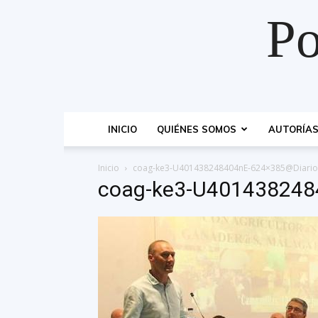
Po
INICIO
QUIÉNES SOMOS
AUTORÍA
Inicio
coag-ke3-U401438248404nE-624×385@Diario
coag-ke3-U401438248