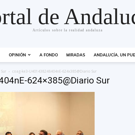
rtal de Andalu
Artículos sobre la realidad andaluza
S
OPINIÓN
A FONDO
MIRADAS
ANDALUCÍA, UN PUE
 Sur
coag-ke3-U401438248404nE-624x385@Diario Sur
404nE-624×385@Diario Sur