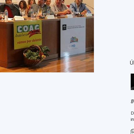
Ú
g
D
i