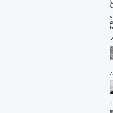
y
¡
h
D
A
P