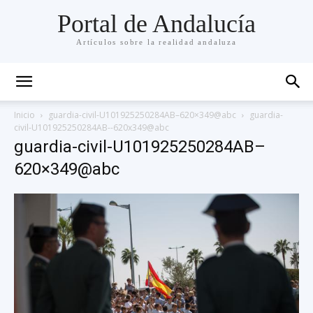
Portal de Andalucía
Artículos sobre la realidad andaluza
Inicio
guardia-civil-U101925250284AB–620×349@abc
guardia-
civil-U101925250284AB--620x349@abc
guardia-civil-U101925250284AB–
620×349@abc