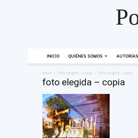
Po
INICIO
QUIÉNES SOMOS
AUTORÍA
Inicio
foto elegida – copia
foto elegida - copia
foto elegida – copia