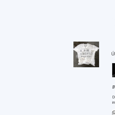
Ú
g
D
i