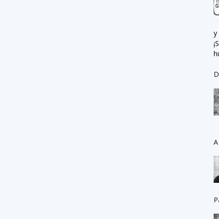
y
¡
h
D
A
P