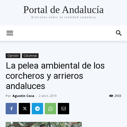
Portal de Andalucía
Artículos sobre la realidad andaluza
Opinión
Columnas
La pelea ambiental de los
corcheros y arrieros
andaluces
Por
Agustín Coca
-
2 abril, 2019
2933