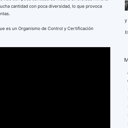
mucha cantidad con poca diversidad, lo que provoca
antas.
y
ue es un Organismo de Control y Certificación
E
M