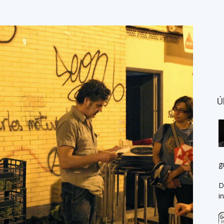
Ú
g
D
i