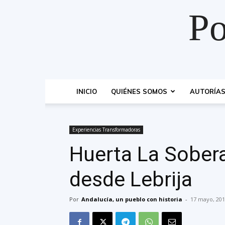
Po
INICIO
QUIÉNES SOMOS
AUTORÍA
Experiencias Transformadoras
Huerta La Sobera
desde Lebrija
Por
Andalucía, un pueblo con historia
-
17 mayo, 20