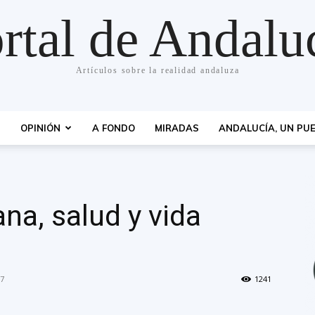
rtal de Andalu
Artículos sobre la realidad andaluza
S
OPINIÓN
A FONDO
MIRADAS
ANDALUCÍA, UN PUE
na, salud y vida
17
1241