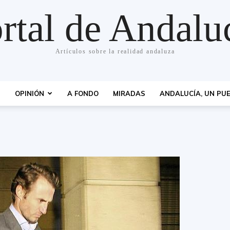
rtal de Andalu
Artículos sobre la realidad andaluza
S
OPINIÓN
A FONDO
MIRADAS
ANDALUCÍA, UN PUE