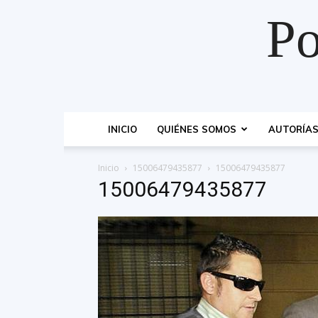
Po
INICIO
QUIÉNES SOMOS
AUTORÍA
Inicio
15006479435877
15006479435877
15006479435877