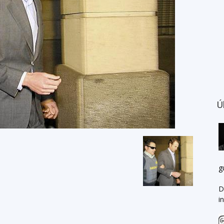
Ú
g
D
i