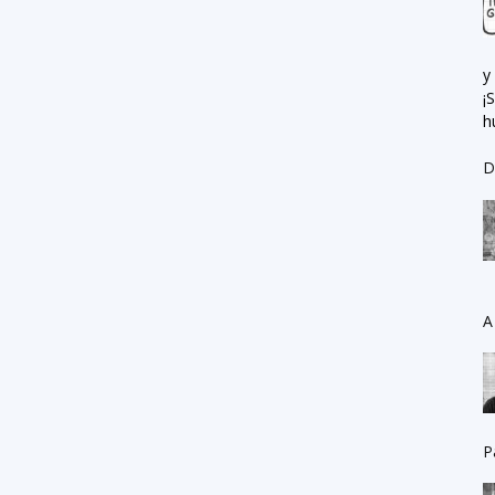
y
¡
h
D
A
P