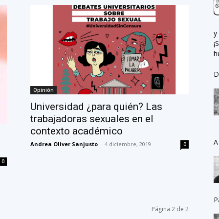
y
¡
h
D
Opinión
Universidad ¿para quién? Las
trabajadoras sexuales en el
contexto académico
A
Andrea Oliver Sanjusto
-
4 diciembre, 2019
0
0
P
Página 2 de 2