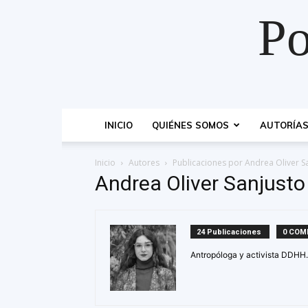
Po
INICIO
QUIÉNES SOMOS
AUTORÍA
Inicio
Autores
Publicaciones por Andrea Oliver S
Andrea Oliver Sanjusto
24 Publicaciones
0 COM
Antropóloga y activista DDHH.