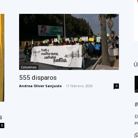
Ú
Columnas
555 disparos
Andrea Oliver Sanjusto
-
11 febrero, 2020
0
g
D
s
i
0