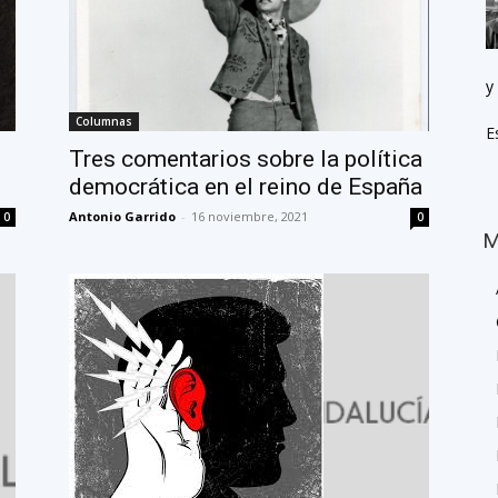
y
Columnas
E
Tres comentarios sobre la política
democrática en el reino de España
Antonio Garrido
-
16 noviembre, 2021
0
0
M