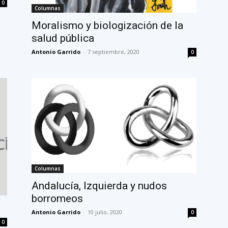
0
Columnas
Moralismo y biologización de la
salud pública
Antonio Garrido
-
7 septiembre, 2020
0
Columnas
Andalucía, Izquierda y nudos
borromeos
Antonio Garrido
-
10 julio, 2020
0
0