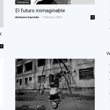
Columnas
El futuro inimaginable
Antonio Garrido
-
7 febrero, 2021
0
y
0
W