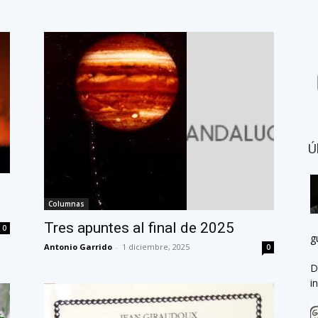
Ú
Columnas
Tres apuntes al final de 2025
0
g
Antonio Garrido
-
1 diciembre, 2025
0
D
i