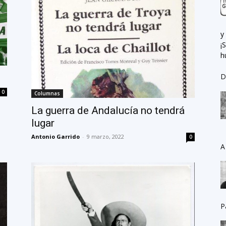
y
¡
h
D
0
Columnas
La guerra de Andalucía no tendrá
lugar
Antonio Garrido
-
9 marzo, 2022
0
A
P